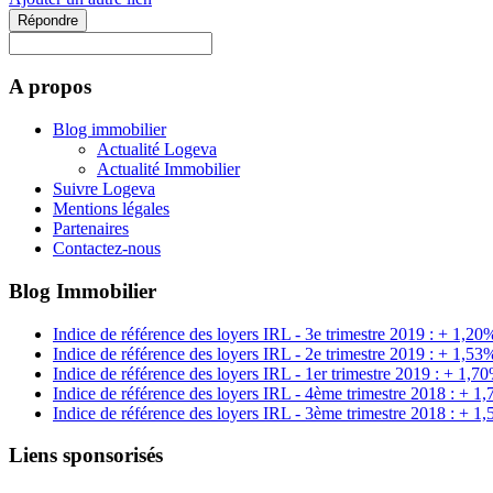
Répondre
A propos
Blog immobilier
Actualité Logeva
Actualité Immobilier
Suivre Logeva
Mentions légales
Partenaires
Contactez-nous
Blog Immobilier
Indice de référence des loyers IRL - 3e trimestre 2019 : + 1,20
Indice de référence des loyers IRL - 2e trimestre 2019 : + 1,53
Indice de référence des loyers IRL - 1er trimestre 2019 : + 1,7
Indice de référence des loyers IRL - 4ème trimestre 2018 : + 1
Indice de référence des loyers IRL - 3ème trimestre 2018 : + 1
Liens sponsorisés