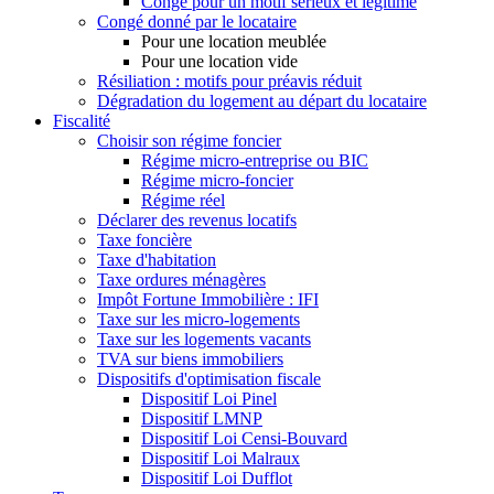
Congé pour un motif sérieux et légitime
Congé donné par le locataire
Pour une location meublée
Pour une location vide
Résiliation : motifs pour préavis réduit
Dégradation du logement au départ du locataire
Fiscalité
Choisir son régime foncier
Régime micro-entreprise ou BIC
Régime micro-foncier
Régime réel
Déclarer des revenus locatifs
Taxe foncière
Taxe d'habitation
Taxe ordures ménagères
Impôt Fortune Immobilière : IFI
Taxe sur les micro-logements
Taxe sur les logements vacants
TVA sur biens immobiliers
Dispositifs d'optimisation fiscale
Dispositif Loi Pinel
Dispositif LMNP
Dispositif Loi Censi-Bouvard
Dispositif Loi Malraux
Dispositif Loi Dufflot