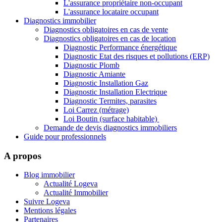
L'assurance propriétaire non-occupant
L'assurance locataire occupant
Diagnostics immobilier
Diagnostics obligatoires en cas de vente
Diagnostics obligatoires en cas de location
Diagnostic Performance énergétique
Diagnostic Etat des risques et pollutions (ERP)
Diagnostic Plomb
Diagnostic Amiante
Diagnostic Installation Gaz
Diagnostic Installation Electrique
Diagnostic Termites, parasites
Loi Carrez (métrage)
Loi Boutin (surface habitable)
Demande de devis diagnostics immobiliers
Guide pour professionnels
A propos
Blog immobilier
Actualité Logeva
Actualité Immobilier
Suivre Logeva
Mentions légales
Partenaires