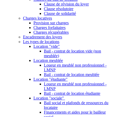
Clause de révision du loyer
Clause résolutoire
Clause de solidarité
Charges locatives
Provision sur charges
Charges forfaitaires
Charges récupérables
Encadrement des loyers
Les types de locations
Location "vide"
Bail - contrat de location vide (non
meublée)
Location meublée
Loueur en meublé non professionnel -
LMNP
Bail - contrat de location meublée
Location "étudiante"
Loueur en meublé non professionnel -
LMNP
Bail - contrat de location étudiante
Location "sociale"
Bail social et plafonds de ressources du
locataire
Financements et aides pour le bailleur
social