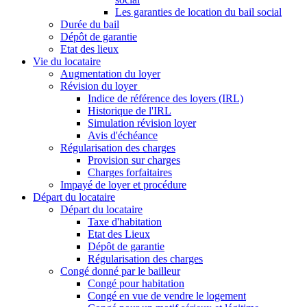
Les garanties de location du bail social
Durée du bail
Dépôt de garantie
Etat des lieux
Vie du locataire
Augmentation du loyer
Révision du loyer
Indice de référence des loyers (IRL)
Historique de l'IRL
Simulation révision loyer
Avis d'échéance
Régularisation des charges
Provision sur charges
Charges forfaitaires
Impayé de loyer et procédure
Départ du locataire
Départ du locataire
Taxe d'habitation
Etat des Lieux
Dépôt de garantie
Régularisation des charges
Congé donné par le bailleur
Congé pour habitation
Congé en vue de vendre le logement