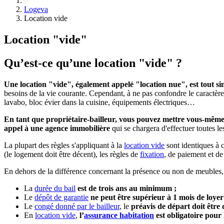
Logeva
Location vide
Location "vide"
Qu’est-ce qu’une location "vide" ?
Une location "vide", également appelé "location nue", est tout 
besoins de la vie courante. Cependant, à ne pas confondre le caractèr
lavabo, bloc évier dans la cuisine, équipements électriques…
En tant que propriétaire-bailleur, vous pouvez mettre vous-même
appel à une agence immobilière
qui se chargera d'effectuer toutes le
La plupart des règles s'appliquant à la
location vide
sont identiques à 
(le logement doit être décent), les règles de
fixation
, de paiement et d
En dehors de la différence concernant la présence ou non de meubles, l
La
durée du bail
est de trois ans au minimum ;
Le
dépôt de garantie
ne peut être supérieur à 1 mois de loyer
Le
congé donné par le bailleur
, le
préavis de départ doit être
En
location vide
,
l’
assurance habitation
est obligatoire pour 