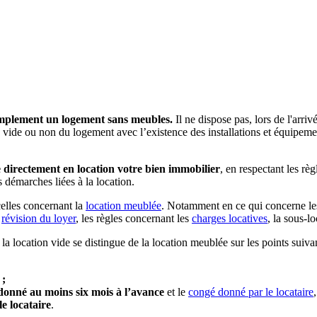
simplement un logement sans meubles.
Il ne dispose pas, lors de l'arri
e vide ou non du logement avec l’existence des installations et équipem
 directement en location votre bien immobilier
, en respectant les rè
s démarches liées à la location.
celles concernant la
location meublée
. Notamment en ce qui concerne le
e
révision du loyer
, les règles concernant les
charges locatives
, la sous-lo
a location vide se distingue de la location meublée sur les points suivan
 ;
 donné au moins six mois à l’avance
et le
congé donné par le locataire
le locataire
.