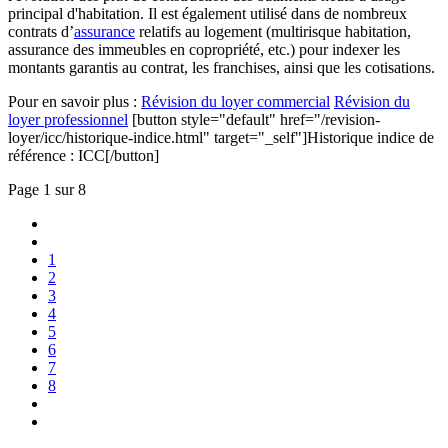
principal d'habitation. Il est également utilisé dans de nombreux
contrats d’
assurance
relatifs au logement (multirisque habitation,
assurance des immeubles en copropriété, etc.) pour indexer les
montants garantis au contrat, les franchises, ainsi que les cotisations.
Pour en savoir plus :
Révision du loyer commercial
Révision du
loyer professionnel
[button style="default" href="/revision-
loyer/icc/historique-indice.html" target="_self"]Historique indice de
référence : ICC[/button]
Page 1 sur 8
1
2
3
4
5
6
7
8