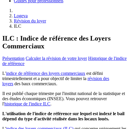
Guides pour professionnels
Logeva
Révision du loyer
ILC
ILC : Indice de référence des Loyers
Commerciaux
Présentation
Calculer la révision de votre loyer
Historique de l'indice
de référence
L'
indice de référence des loyers commerciaux
est défini
trimestriellement et a pour objectif de limiter la
révision des
loyers
des baux commerciaux.
Il est publié chaque trimestre par l'institut national de la statistique et
des études économiques (INSEE). Vous pouvez retrouver
l'
historique de l'indice ILC
.
L'utilisation de l'indice de référence sur lequel est indexé le bail
dépend du type d'activité réalisée dans les locaux loués.
L'
indice des loyers commerciaux (ILC)
qui concerne uniquement les