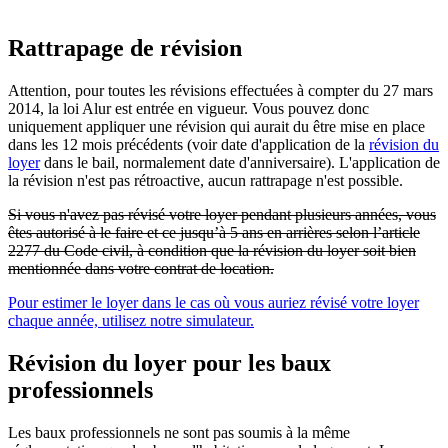
Rattrapage de révision
Attention, pour toutes les révisions effectuées à compter du 27 mars
2014, la loi Alur est entrée en vigueur. Vous pouvez donc
uniquement appliquer une révision qui aurait du être mise en place
dans les 12 mois précédents (voir date d'application de la
révision du
loyer
dans le bail, normalement date d'anniversaire). L'application de
la révision n'est pas rétroactive, aucun rattrapage n'est possible.
Si vous n'avez pas révisé votre loyer pendant plusieurs années, vous
êtes autorisé à le faire et ce jusqu’à 5 ans en arrières selon l’article
2277 du Code civil, à condition que la révision du loyer soit bien
mentionnée dans votre contrat de location.
Pour estimer le loyer dans le cas où vous auriez révisé votre loyer
chaque année, utilisez notre simulateur.
Révision du loyer pour les baux
professionnels
Les baux professionnels ne sont pas soumis à la même