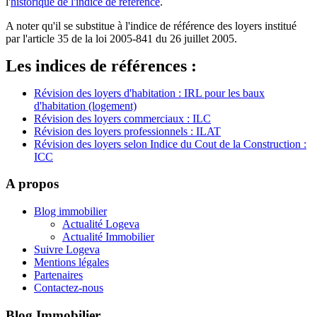
l'
historique de l'indice de référence
.
A noter qu'il se substitue à l'indice de référence des loyers institué
par l'article 35 de la loi 2005-841 du 26 juillet 2005.
Les indices de références :
Révision des loyers d'habitation : IRL pour les baux
d'habitation (logement)
Révision des loyers commerciaux : ILC
Révision des loyers professionnels : ILAT
Révision des loyers selon Indice du Cout de la Construction :
ICC
A propos
Blog immobilier
Actualité Logeva
Actualité Immobilier
Suivre Logeva
Mentions légales
Partenaires
Contactez-nous
Blog Immobilier