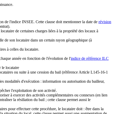
aissance.
tion de l'indice INSEE. Cette clause doit mentionner la date de
révision
ontrat).
locataire de certaines charges liées à la propriété des locaux à
elle de son locataire dans un certain rayon géographique (à
res à celles du locataire.
 chaque année en fonction de l'évolution de l'
indice de référence ILC
 le locataire
ocataires ou suite à une cession du bail (référence Article L145-16-1
r les modalités d'exécution : information ou autorisation du bailleur,
êcher l'exploitation de son activité.
utoriser à exercer des activités complémentaires ou connexes (en lien
raîner la résiliation du bail ; cette clause permet aussi le
res pour effectuer cette procédure, le locataire doit : être dans la
 la situation du local, cette clause permet aussi une augmentation de