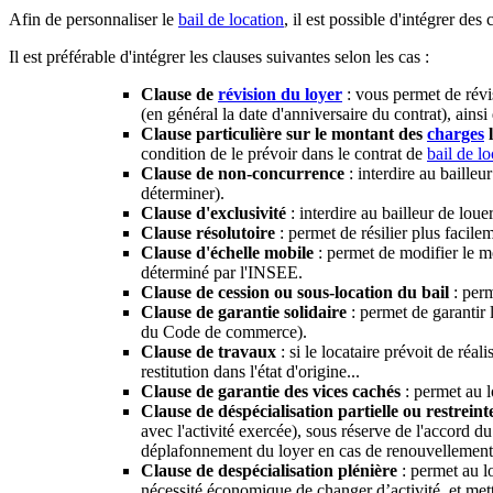
Afin de personnaliser le
bail de location
, il est possible d'intégrer d
Il est préférable d'intégrer les clauses suivantes selon les cas :
Clause de
révision du loyer
: vous permet de révis
(en général la date d'anniversaire du contrat), ainsi 
Clause particulière sur le montant des
charges
l
condition de le prévoir dans le contrat de
bail de lo
Clause de non-concurrence
: interdire au baille
déterminer).
Clause d'exclusivité
: interdire au bailleur de loue
Clause résolutoire
: permet de résilier plus facile
Clause d'échelle mobile
: permet de modifier le mo
déterminé par l'INSEE.
Clause de cession ou sous-location du bail
: perm
Clause de garantie solidaire
: permet de garantir 
du Code de commerce).
Clause de travaux
: si le locataire prévoit de réal
restitution dans l'état d'origine...
Clause de garantie des vices cachés
: permet au l
Clause de déspécialisation partielle ou restreint
avec l'activité exercée), sous réserve de l'accord du
déplafonnement du loyer en cas de renouvellement
Clause de despécialisation plénière
: permet au lo
nécessité économique de changer d’activité, et mettr