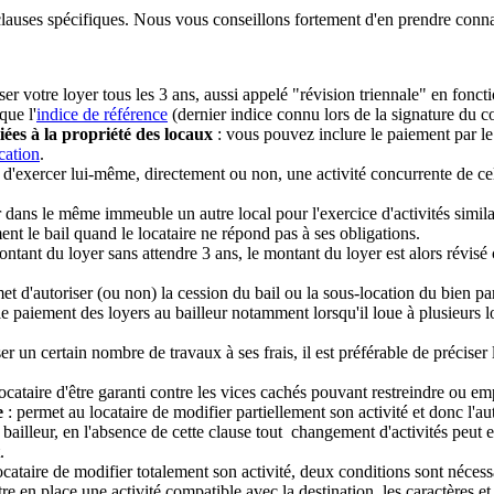
es clauses spécifiques. Nous vous conseillons fortement d'en prendre conn
er votre loyer tous les 3 ans, aussi appelé "révision triennale" en fonc
que l'
indice de référence
(dernier indice connu lors de la signature du c
iées à la propriété des locaux
: vous pouvez inclure le paiement par le 
cation
.
ur d'exercer lui-même, directement ou non, une activité concurrente de c
r dans le même immeuble un autre local pour l'exercice d'activités similai
ment le bail quand le locataire ne répond pas à ses obligations.
ntant du loyer sans attendre 3 ans, le montant du loyer est alors révisé
et d'autoriser (ou non) la cession du bail ou la sous-location du bien par
le paiement des loyers au bailleur notamment lorsqu'il loue à plusieurs l
iser un certain nombre de travaux à ses frais, il est préférable de précise
ocataire d'être garanti contre les vices cachés pouvant restreindre ou emp
e
: permet au locataire de modifier partiellement son activité et donc l'a
 bailleur, en l'absence de cette clause tout changement d'activités peut ent
.
cataire de modifier totalement son activité, deux conditions sont nécessai
e en place une activité compatible avec la destination, les caractères et