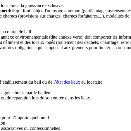
locataire a la jouissance exclusive
immeuble
qui font l'objet d'un usage commun (gardiennage, ascenseur, e
de charges (provisions sur charges, charges forfaitaires,...), modalités d
 au contrat de bail
annexe environnementale (dite annexe verte) doit comporter les informati
 bâtiment et des locaux loués (traitement des déchets, chauffage, refroid
évoir des obligations qui s'imposent aux preneurs pour limiter la conso
d’établissement du bail ou de l’
état des lieux
au locataire
agnie choisie par le bailleur
 ou de réparation lors de son entrée dans les lieux
r pour n’importe quel motif
tion
s, associatives ou confessionnelles