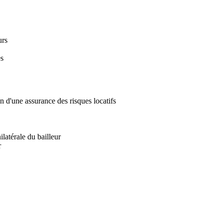
urs
es
on d'une assurance des risques locatifs
latérale du bailleur
r