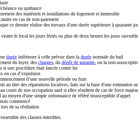
taire
’échéance ou quittance
ionnement des matériels et installations du logement et immeuble
locataire en cas de non-paiement
sque ce dernier réalise des travaux d'une durée supérieure à quarante jo
 visiter le local les jours fériés ou plus de deux heures les jours ouvrabl
 une
durée
inférieure à celle prévue dans la
durée
normale du bail
iement du loyer, des
charges
, du
dépôt de garantie
, ou la non-souscripti
 si une procédure était lancée contre lui
ux en cas d’expulsion
 commencement d’une nouvelle période ou frais
u titre des réparations locatives, faits sur la base d'une estimation uni
 cours de son occupation sauf si elles résultent de cas de force majeu
bail au moyen d'une simple ordonnance de référé insusceptible d'appel
 mois commencé
ors de sa résiliation
’ensemble des clauses interdites.