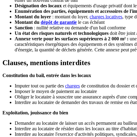
éditer un nouveau contrat de bail
Désignation des locaux
et équipements d'usage privatif dont le 
Enumération des parties, équipements et accessoires de l'
Montant du loyer
: montant du loyer,
charges locatives
, type 
Montant du
dépôt de garantie
le cas échéant
Sanction
: nullité relative ou demande d'un bail conforme
Un état des risques naturels et technologiques
doit être joint
Annexe verte pour les surfaces supérieures à 2 000 m² :
une 
caractéristiques énergétiques des équipements et des systèmes du
d'énergie, la quantité de déchets générée. Cette annexe peut pr
Clauses, mentions interdites
Constitution du bail, entrée dans les locaux
Imputer tout ou partie des
charges
de constitution du dossier et 
Imposer le moyen de paiement au locataire
Obliger le locataire à souscrire une assurance auprès d'une comp
Interdire au locataire de demander des travaux de remise en état
Exploitation, jouissance du bien
Demander au locataire de laisser un accès permanent au bailleu
Interdire au locataire de résider dans les locaux au titre d'habita
Interdire au locataire l'exercice d'activités politiques, syndicale