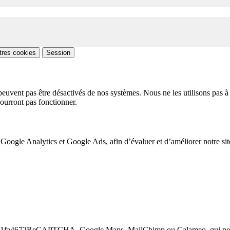
tres cookies
Session
peuvent pas être désactivés de nos systèmes. Nous ne les utilisons pas à 
pourront pas fonctionner.
 Google Analytics et Google Ads, afin d’évaluer et d’améliorer notre site
6a75441fa4672ReCAPTCHA, Google Maps, MailChimp ou Calameo, qui p