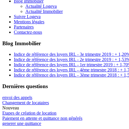
Blog immobilier
Actualité Logeva
Actualité Immobilier
Suivre Logeva
Mentions légales
Partenaires
Contactez-nous
Blog Immobilier
Indice de référence des loyers IRL - 3e trimestre 2019 : + 1,20
Indice de référence des loyers IRL - 2e trimestre 2019 : + 1,53
Indice de référence des loyers IRL - 1er trimestre 2019 : + 1,7
Indice de référence des loyers IRL - 4ème trimestre 2018 : + 1
Indice de référence des loyers IRL - 3ème trimestre 2018 : + 1
Dernières questions
envoi des appels
Changement de locataires
Nouveau
Etapes de création de location
Paiement en attente et quittance non générés
generer une quittance