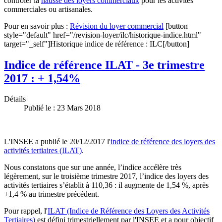
contrôler la
hausse des loyers commerciaux
pour les activités
commerciales ou artisanales.
Pour en savoir plus :
Révision du loyer commercial
[button
style="default" href="/revision-loyer/ilc/historique-indice.html"
target="_self"]Historique indice de référence : ILC[/button]
Indice de référence ILAT - 3e trimestre
2017 : + 1,54%
Détails
Publié le : 23 Mars 2018
L'INSEE a publié le 20/12/2017 l'
indice de référence des loyers des
activités tertiaires (ILAT)
.
Nous constatons que sur une année, l’indice accélère très
légèrement, sur le troisième trimestre 2017, l’indice des loyers des
activités tertiaires s’établit à 110,36 : il augmente de 1,54 %, après
+1,4 % au trimestre précédent.
Pour rappel, l'
ILAT (Indice de Référence des Loyers des Activités
Tertiaires)
est défini trimestriellement par l'INSEE et a pour objectif