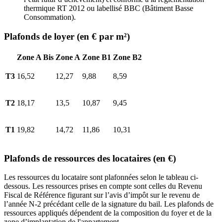
thermique RT 2012 ou labellisé BBC (Bâtiment Basse
Consommation).
Plafonds de loyer (en € par m²)
Zone A Bis
Zone A
Zone B1
Zone B2
T3
16,52
12,27
9,88
8,59
T2
18,17
13,5
10,87
9,45
T1
19,82
14,72
11,86
10,31
Plafonds de ressources des locataires (en €)
Les ressources du locataire sont plafonnées selon le tableau ci-
dessous. Les ressources prises en compte sont celles du Revenu
Fiscal de Référence figurant sur l’avis d’impôt sur le revenu de
l’année N-2 précédant celle de la signature du bail. Les plafonds de
ressources appliqués dépendent de la composition du foyer et de la
zone d’implantation de l'appartement.