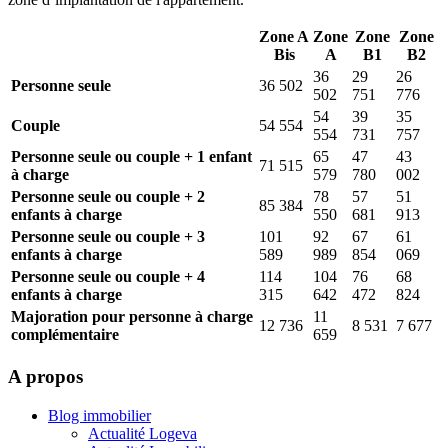
Zone A
Zone
Zone
Zone
Bis
A
B1
B2
36
29
26
Personne seule
36 502
502
751
776
54
39
35
Couple
54 554
554
731
757
Personne seule ou couple + 1 enfant
65
47
43
71 515
à charge
579
780
002
Personne seule ou couple + 2
78
57
51
85 384
enfants à charge
550
681
913
Personne seule ou couple + 3
101
92
67
61
enfants à charge
589
989
854
069
Personne seule ou couple + 4
114
104
76
68
enfants à charge
315
642
472
824
Majoration pour personne à charge
11
12 736
8 531
7 677
complémentaire
659
A propos
Blog immobilier
Actualité Logeva