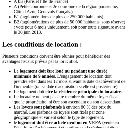
A bis (Paris et l’Île-de-France)
A (Petite couronne et 2e couronne de la région parisienne,
Côte d'Azur, Genevois français.),
B1 (agglomérations de plus de 250 000 habitants)
B2 (agglomérations de plus de 50 000 habitants, sous réserve)
: voté pour 6 mois uniquement, soit pour toute signature avant
le 30 juin 2013.
Les conditions de location :
Plusieurs conditions doivent être réunies pour bénéficier des
avantages fiscaux prévus par la loi Duflot.
Le
logement doit être loué nu pendant une durée
minimale de 9 années
. L'engagement de location doit
prendre effet dans les 12 mois suivant la date d'achèvement de
l'immeuble (ou sa date d'acquisition si elle est postérieure).
Le logement doit
être la résidence principale du locataire
.
Le locataire ne peut pas être membre du même foyer fiscal
que le propriétaire, ni être son ascendant ou son descendant.
Les
loyers sont plafonnés
à environ 80 % des prix du
marché. Les plafonds de loyers sont fixés par zone
géographique et varient selon le type de logement.
le
logement doit être acheté neuf ou en VEFA
(vente en
l’état futur d’achèvement) et conforme à la réglementation