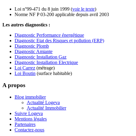
Loi n°99-471 du 8 juin 1999 (
voir le texte
)
Norme NF P 03-200 applicable depuis avril 2003
Les autres diagnostics :
Diagnostic Performance énergétique
Diagnostic Etat des Risques et pollution (ERP)
Diagnostic Plomb
Diagnostic Amiante
Diagnostic Installation Gaz
Diagnostic Installation Electrique
Loi Carrez
(métrage)
Loi Boutin
(surface habitable)
A propos
Blog immobilier
Actualité Logeva
Actualité Immobilier
Suivre Logeva
Mentions légales
Partenaires
Contactez-nous