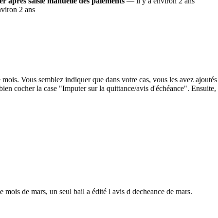
er après saisie manuelle des paiements
— il y a environ 2 ans
viron 2 ans
 mois. Vous semblez indiquer que dans votre cas, vous les avez ajouté
bien cocher la case "Imputer sur la quittance/avis d'échéance". Ensuite
le mois de mars, un seul bail a édité l avis d decheance de mars.