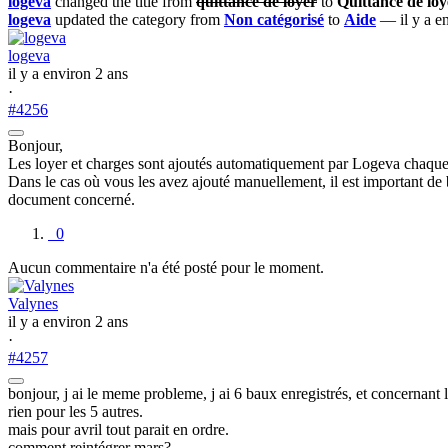
logeva
changed the title from
quittance de loyer
to
Quittance de loy
logeva
updated the category from
Non catégorisé
to
Aide
— il y a en
logeva
il y a environ 2 ans
·
#4256
Bonjour,
Les loyer et charges sont ajoutés automatiquement par Logeva chaque
Dans le cas où vous les avez ajouté manuellement, il est important de 
document concerné.
0
Aucun commentaire n'a été posté pour le moment.
Valynes
il y a environ 2 ans
·
#4257
bonjour, j ai le meme probleme, j ai 6 baux enregistrés, et concernant 
rien pour les 5 autres.
mais pour avril tout parait en ordre.
comment reintégrer mars?