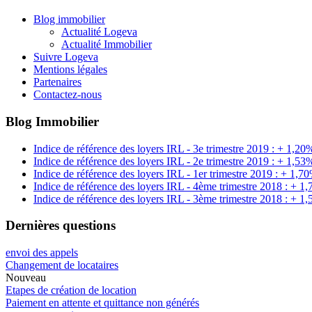
Blog immobilier
Actualité Logeva
Actualité Immobilier
Suivre Logeva
Mentions légales
Partenaires
Contactez-nous
Blog Immobilier
Indice de référence des loyers IRL - 3e trimestre 2019 : + 1,20
Indice de référence des loyers IRL - 2e trimestre 2019 : + 1,53
Indice de référence des loyers IRL - 1er trimestre 2019 : + 1,7
Indice de référence des loyers IRL - 4ème trimestre 2018 : + 1
Indice de référence des loyers IRL - 3ème trimestre 2018 : + 1
Dernières questions
envoi des appels
Changement de locataires
Nouveau
Etapes de création de location
Paiement en attente et quittance non générés