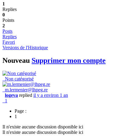
1
Replies
0
Points
2
Posts
Replies
Favori
Versions de l'Historique
Nouveau
Supprimer mon compte
Non catégorisé
m.lermenier@lhpeg.re
logeva
replied
il y a environ 1 an
1
Page :
1
Il n'existe aucune discussion disponible ici
Il n'existe aucune discussion disponible ici