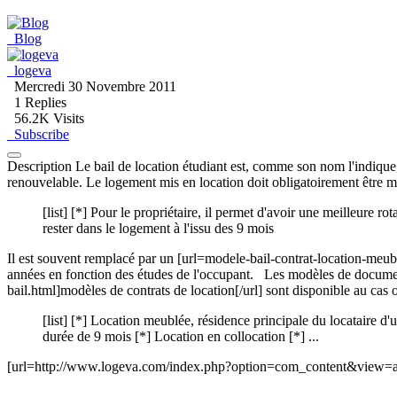
Blog
logeva
Mercredi 30 Novembre 2011
1
Replies
56.2K Visits
Subscribe
Description Le bail de location étudiant est, comme son nom l'indique, 
renouvelable. Le logement mis en location doit obligatoirement être me
[list] [*] Pour le propriétaire, il permet d'avoir une meilleure rot
rester dans le logement à l'issu des 9 mois
Il est souvent remplacé par un [url=modele-bail-contrat-location-meubl
années en fonction des études de l'occupant. Les modèles de document
bail.html]modèles de contrats de location[/url] sont disponible au cas o
[list] [*] Location meublée, résidence principale du locataire d
durée de 9 mois [*] Location en collocation [*] ...
[url=http://www.logeva.com/index.php?option=com_content&view=artic