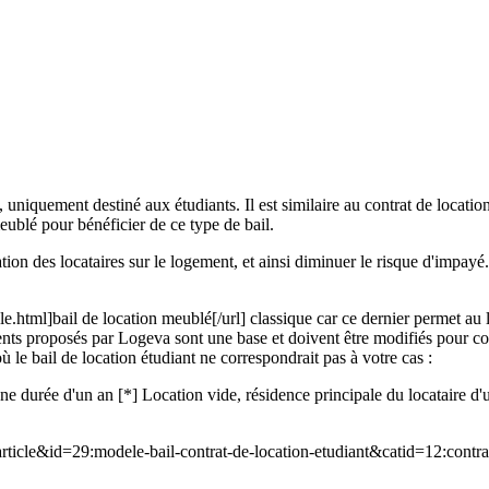
uniquement destiné aux étudiants. Il est similaire au contrat de location
ublé pour bénéficier de ce type de bail.
ation des locataires sur le logement, et ainsi diminuer le risque d'impayé. 
e.html]bail de location meublé[/url] classique car ce dernier permet au l
s proposés par Logeva sont une base et doivent être modifiés pour cor
ù le bail de location étudiant ne correspondrait pas à votre cas :
'une durée d'un an [*] Location vide, résidence principale du locataire 
le&id=29:modele-bail-contrat-de-location-etudiant&catid=12:contrats