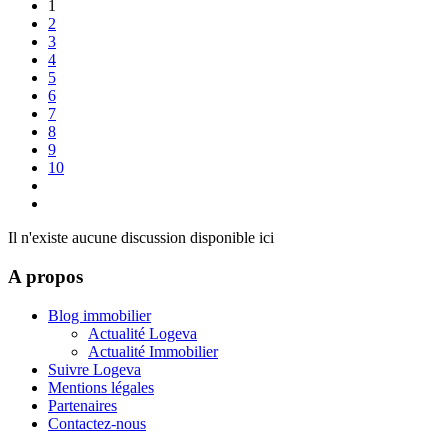
1
2
3
4
5
6
7
8
9
10
Il n'existe aucune discussion disponible ici
A propos
Blog immobilier
Actualité Logeva
Actualité Immobilier
Suivre Logeva
Mentions légales
Partenaires
Contactez-nous