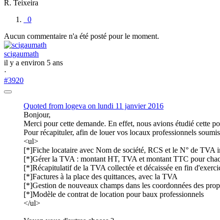
R. Teixeira
0
Aucun commentaire n'a été posté pour le moment.
scigaumath
il y a environ 5 ans
·
#3920
Quoted from
logeva
on lundi 11 janvier 2016
Bonjour,
Merci pour cette demande. En effet, nous avions étudié cette pos
Pour récapituler, afin de louer vos locaux professionnels soumi
<ul>
[*]Fiche locataire avec Nom de société, RCS et le N° de TVA 
[*]Gérer la TVA : montant HT, TVA et montant TTC pour cha
[*]Récapitulatif de la TVA collectée et décaissée en fin d'exerci
[*]Factures à la place des quittances, avec la TVA
[*]Gestion de nouveaux champs dans les coordonnées des propri
[*]Modèle de contrat de location pour baux professionnels
</ul>