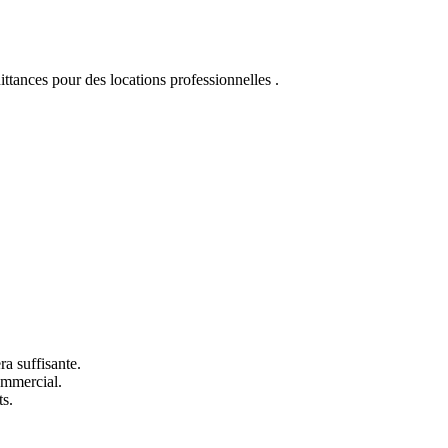
ittances pour des locations professionnelles .
a suffisante.
commercial.
ts.