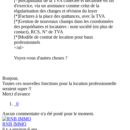
[*]Récapitulatif de la TVA collectée et décaissée en fin
d'exercice, via un assistance comme celui de la
régularisation des charges et révision du loyer
[*]Factures à la place des quittances, avec la TVA
[*]Gestion de nouveaux champs dans les coordonnées
des propriétaires et locataires : nom société (en plus de
contact), RCS, N° de TVA
[*]Modèle de contrat de location pour baux
professionnels
</ul>
Voyez-vous d'autres choses ?
Bonjour,
Toutes ces nouvelles fonctions pour la location professionnelle
seraient super !!
Merci d'avance
0
Aucun commentaire n'a été posté pour le moment.
RNB IMMO
il y a environ 6 ans